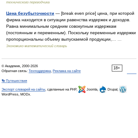
технического переводчика
Цена безубыточности
— [break even price] цена, при которой
фирма находится в ситуации равенства издержек и доходов.
Равна минимальным средним совокупным издержкам
(постоянным и переменным). Поскольку переменные издержки
пропорциональны объему выпускаемой продукции,… …
Экономико-математический словарь
© Академик, 2000-2026
18+
Обратная связь:
Техподдержка
,
Реклама на сайте
👣 Путешествия
Экспорт словарей на сайты
, сделанные на PHP,
Joomla,
Drupal,
WordPress, MODx.